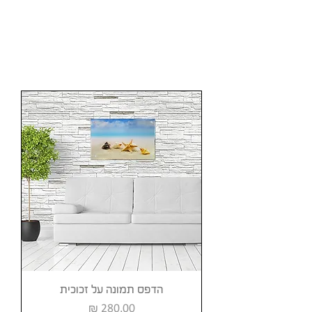
תפריט
UAGLASS
תמרה · אולפני אסף
✉️
📞
×
עוזרת AI · זמינה עכשיו
הדפס תמונה על זכוכית
מחיר