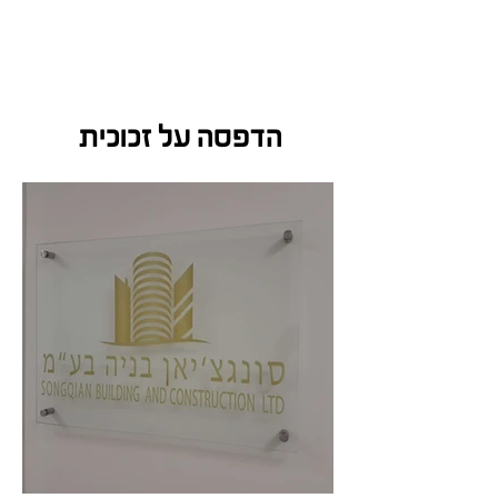
תפריט
UAGLASS
הדפסה על זכוכית
תמרה · אולפני אסף
✉️
📞
×
עוזרת AI · זמינה עכשיו